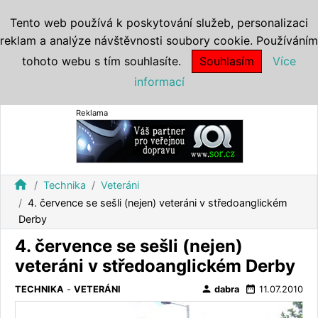
Tento web používá k poskytování služeb, personalizaci
reklam a analýze návštěvnosti soubory cookie. Používáním
tohoto webu s tím souhlasíte.
Souhlasím
Více
informací
Reklama
home
Technika
Veteráni
4. července se sešli (nejen) veteráni v středoanglickém
Derby
4. července se sešli (nejen)
veteráni v středoanglickém Derby
person
date_range
TECHNIKA
-
VETERÁNI
dabra
11.07.2010