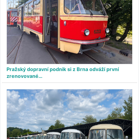
Pražský dopravní podnik si z Brna odváží první
zrenovované…