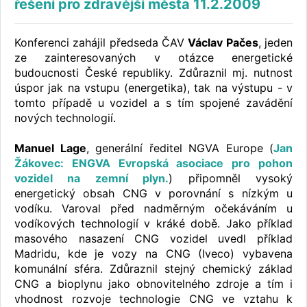
řešení pro zdravější města 11.2.2009
Konferenci zahájil předseda ČAV
Václav Pačes
, jeden
ze zainteresovaných v otázce energetické
budoucnosti České republiky. Zdůraznil mj. nutnost
úspor jak na vstupu (energetika), tak na výstupu - v
tomto případě u vozidel a s tím spojené zavádění
nových technologií.
Manuel Lage
, generální ředitel NGVA Europe (
Jan
Žákovec: ENGVA Evropská asociace pro pohon
vozidel na zemní plyn.
) připomněl vysoký
energetický obsah CNG v porovnání s nízkým u
vodíku. Varoval před nadměrným očekáváním u
vodíkových technologií v kráké době. Jako příklad
masového nasazení CNG vozidel uvedl příklad
Madridu, kde je vozy na CNG (Iveco) vybavena
komunální sféra. Zdůraznil stejný chemický základ
CNG a bioplynu jako obnovitelného zdroje a tím i
vhodnost rozvoje technologie CNG ve vztahu k