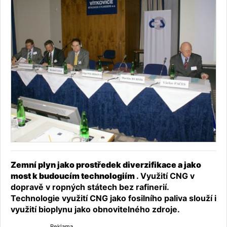
Zemní plyn jako prostředek diverzifikace a jako
most k budoucím technologiím
. Využití CNG v
dopravě v ropných státech bez rafinerií.
Technologie využití CNG jako fosilního paliva slouží i
využití bioplynu jako obnovitelného zdroje.
Reklama