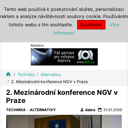
Tento web používá k poskytování služeb, personalizaci
reklam a analýze návštěvnosti soubory cookie. Používáním
tohoto webu s tím souhlasíte.
Souhlasím
Více
informací
Reklama
home
Technika
Alternativy
2. Mezinárodní konference NGV v Praze
2. Mezinárodní konference NGV v
Praze
person
date_range
TECHNIKA
-
ALTERNATIVY
dabra
31.01.2009