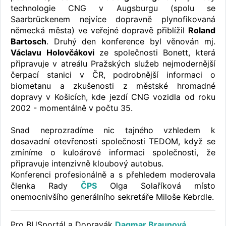
technologie CNG v Augsburgu (spolu se
Saarbrückenem nejvíce dopravně plynofikovaná
německá města) ve veřejné dopravě přiblížil
Roland
Bartosch
. Druhý den konference byl věnován mj.
Václavu Holovčákovi
ze společnosti Bonett, která
připravuje v atreálu Pražských služeb nejmodernější
čerpací stanici v ČR, podrobnější informaci o
biometanu a zkušenosti z městské hromadné
dopravy v Košicích, kde jezdí CNG vozidla od roku
2002 - momentálně v počtu 35.
Snad neprozradíme nic tajného vzhledem k
dosavadní otevřenosti společnosti TEDOM, když se
zmíníme o kuloárové informaci společnosti, že
připravuje intenzivně kloubový autobus.
Konferenci profesionálně a s přehledem moderovala
členka Rady
ČPS
Olga Solaříková místo
onemocnivšího generálního sekretáře Miloše Kebrdle.
Pro BUSportál a Dopravák
Dagmar Braunová