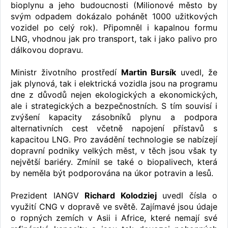
bioplynu a jeho budoucnosti (Milionové město by
svým odpadem dokázalo pohánět 1000 užitkových
vozidel po celý rok). Připomněl i kapalnou formu
LNG, vhodnou jak pro transport, tak i jako palivo pro
dálkovou dopravu.
Ministr životního prostředí
Martin Bursík
uvedl, že
jak plynová, tak i elektrická vozidla jsou na programu
dne z důvodů nejen ekologických a ekonomických,
ale i strategických a bezpečnostních. S tím souvisí i
zvýšení kapacity zásobníků plynu a podpora
alternativních cest včetně napojení přístavů s
kapacitou LNG. Pro zavádění technologie se nabízejí
dopravní podniky velkých měst, v těch jsou však ty
největší bariéry. Zmínil se také o biopalivech, která
by neměla být podporována na úkor potravin a lesů.
Prezident IANGV
Richard Kolodziej
uvedl čísla o
využití CNG v dopravě ve světě. Zajímavé jsou údaje
o ropných zemích v Asii i Africe, které nemají své