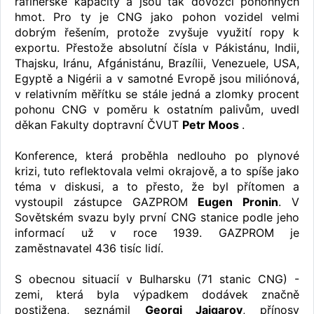
rafinérské kapacity a jsou tak dovozci pohonných
hmot. Pro ty je CNG jako pohon vozidel velmi
dobrým řešením, protože zvyšuje využití ropy k
exportu. Přestože absolutní čísla v Pákistánu, Indii,
Thajsku, Iránu, Afgánistánu, Brazílii, Venezuele, USA,
Egyptě a Nigérii a v samotné Evropě jsou miliónová,
v relativním měřítku se stále jedná a zlomky procent
pohonu CNG v poměru k ostatním palivům, uvedl
děkan Fakulty doptravní ČVUT
Petr Moos
.
Konference, která proběhla nedlouho po plynové
krizi, tuto reflektovala velmi okrajově, a to spíše jako
téma v diskusi, a to přesto, že byl přítomen a
vystoupil zástupce GAZPROM
Eugen Pronin
. V
Sovětském svazu byly první CNG stanice podle jeho
informací už v roce 1939. GAZPROM je
zaměstnavatel 436 tisíc lidí.
S obecnou situacií v Bulharsku (71 stanic CNG) -
zemi, která byla výpadkem dodávek značně
postižena, seznámil
Georgi Jaigarov
, přínosy