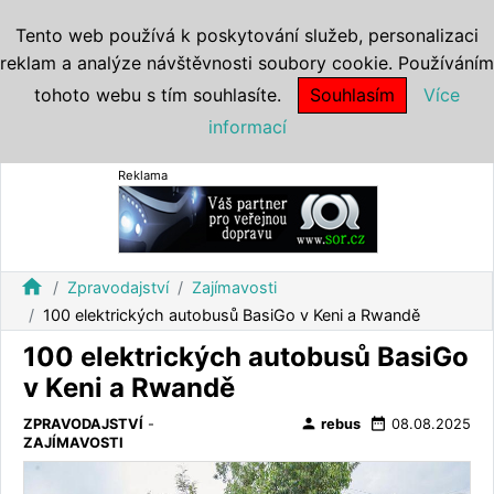
Tento web používá k poskytování služeb, personalizaci
reklam a analýze návštěvnosti soubory cookie. Používáním
tohoto webu s tím souhlasíte.
Souhlasím
Více
informací
Reklama
home
Zpravodajství
Zajímavosti
100 elektrických autobusů BasiGo v Keni a Rwandě
100 elektrických autobusů BasiGo
v Keni a Rwandě
person
date_range
ZPRAVODAJSTVÍ
-
rebus
08.08.2025
ZAJÍMAVOSTI