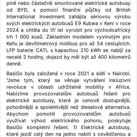
plně nebo částečně smontované elektrické autobusy
od BYD, s pomocí finanční půjčky od British
International Investment zahájila sériovou výrobu
svých elektrických autobusů E9 Kubwa v Keni v roce
2024 a chtěla do tří let vyrobit pro východoafrický
trh 1 000 kusů. Základním modelem vyvinutým pro
Keňu je devítimetrový midibus pro až 54 cestujících.
LFP baterie CATL s kapacitou 210 kWh se nabíjí za
necelé 2 hodiny, dojezd by měl být až 400 kilometrů
denně.
BasiGo byla založená v roce 2021 a sídlí v Nairobi.
"Jsme tým, který se věnuje vytváření inkluzivní
revoluce v oblasti udržitelné mobility v Africe.
Nabízíme provozovatelům autobusů řešení pro
elektrické autobusy, které je cenově dostupnější,
pohodlnější a spolehlivější než dieselová alternativa.
Abychom pomohli provozovatelům autobusů
využívat výhod elektrického pohonu, poskytuje
BasiGo kompletní řešení. 1) Elektrické autobusy,
které jezdí celý den na jedno nabití s osvědčenou a