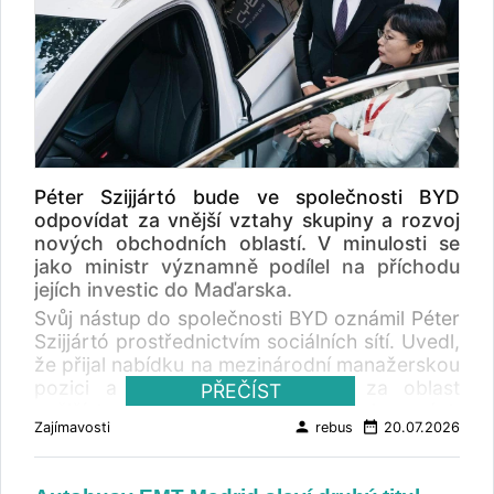
Péter Szijjártó bude ve společnosti BYD
odpovídat za vnější vztahy skupiny a rozvoj
nových obchodních oblastí. V minulosti se
jako ministr významně podílel na příchodu
jejích investic do Maďarska.
Svůj nástup do společnosti BYD oznámil Péter
Szijjártó prostřednictvím sociálních sítí. Uvedl,
že přijal nabídku na mezinárodní manažerskou
pozici a nově bude odpovídat za oblast
PŘEČÍST
vnějších vztahů skupiny a rozvoj nových
person
date_range
Zajímavosti
rebus
20.07.2026
obchodních aktivit. Do BYD přichází poté, co
jako maďarský ministr zahraničních věcí a
obchodu sehrál významnou roli při přípravě