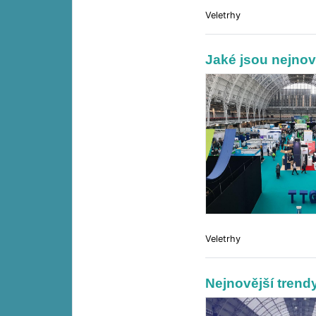
Veletrhy
Jaké jsou nejnov
Veletrhy
Nejnovější trend