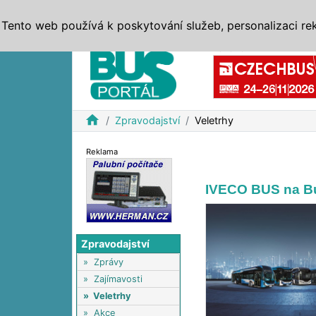
ZPRÁVY
JÍZDNÍ ŘÁDY
MHD, IDS
BUSY
SERV
Tento web používá k poskytování služeb, personalizaci re
Reklama
home
Zpravodajství
Veletrhy
Reklama
IVECO BUS na B
Zpravodajství
»
Zprávy
»
Zajímavosti
»
Veletrhy
»
Akce