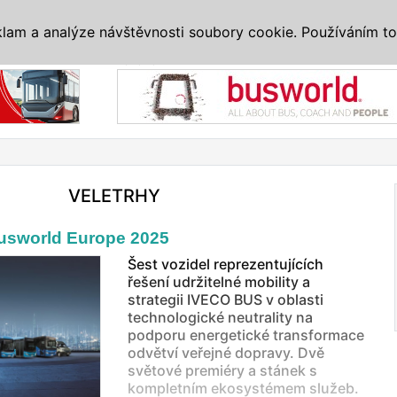
IS
ALTERNATIVY
VETERÁNI
SYSTÉMY
VELETRHY
AKCE
I
klam a analýze návštěvnosti soubory cookie. Používáním to
Reklama
VELETRHY
usworld Europe 2025
Šest vozidel reprezentujících
řešení udržitelné mobility a
strategii IVECO BUS v oblasti
technologické neutrality na
podporu energetické transformace
odvětví veřejné dopravy. Dvě
světové premiéry a stánek s
kompletním ekosystémem služeb.