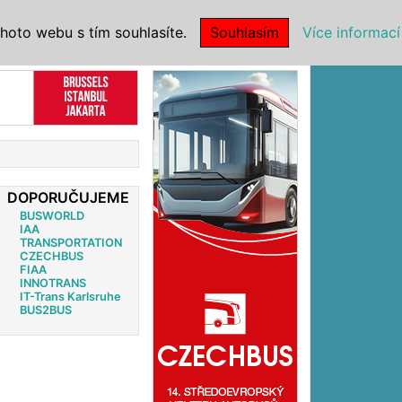
|
NSTITUCE
hoto webu s tím souhlasíte.
Souhlasím
Více informací
Reklama
DOPORUČUJEME
BUSWORLD
IAA
TRANSPORTATION
CZECHBUS
FIAA
INNOTRANS
IT-Trans Karlsruhe
BUS2BUS