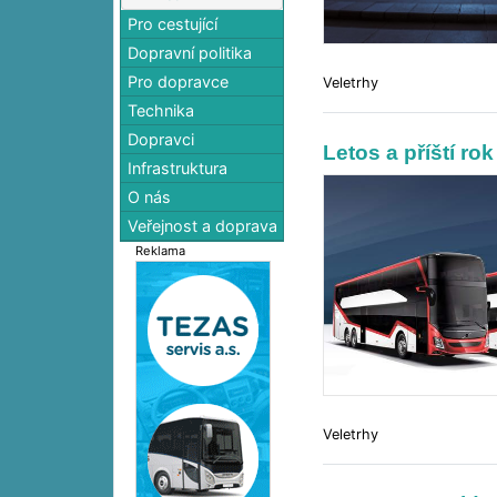
Pro cestující
Dopravní politika
Pro dopravce
Veletrhy
Technika
Dopravci
Letos a příští r
Infrastruktura
O nás
Veřejnost a doprava
Reklama
Veletrhy