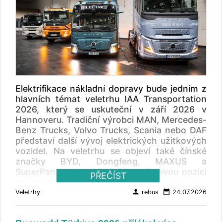
Elektrifikace nákladní dopravy bude jedním z
hlavních témat veletrhu IAA Transportation
2026, který se uskuteční v září 2026 v
Hannoveru. Tradiční výrobci MAN, Mercedes-
Benz Trucks, Volvo Trucks, Scania nebo DAF
představí další vývoj elektrických užitkových
vozidel. Na veletrhu se objeví také čínské
značky BYD, Dongfeng, MAXUS a
SuperPanther, které chtějí posílit svou pozici
PŘEČÍST
na evropském trhu.
person
date_range
Veletrhy
rebus
24.07.2026
Veletrh IAA Transportation 2026 proběhne od
15. do 20. září 2026 v Hannoveru.
Organizátoři očekávají výraznou mezinárodní