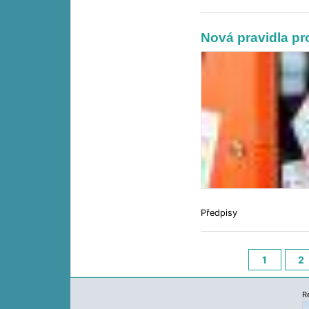
Nová pravidla pr
Předpisy
1
2
R