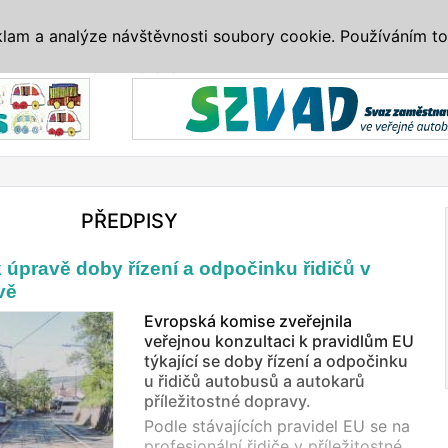
IS
ALTERNATIVY
VETERÁNI
SYSTÉMY
VELETRHY
AKCE
I
klam a analýze návštěvnosti soubory cookie. Používáním to
Reklama
PŘEDPISY
 úpravě doby řízení a odpočinku řidičů v
vě
Evropská komise zveřejnila
veřejnou konzultaci k pravidlům EU
týkající se doby řízení a odpočinku
u řidičů autobusů a autokarů
příležitostné dopravy.
Podle stávajících pravidel EU se na
profesionální řidiče v příležitostné