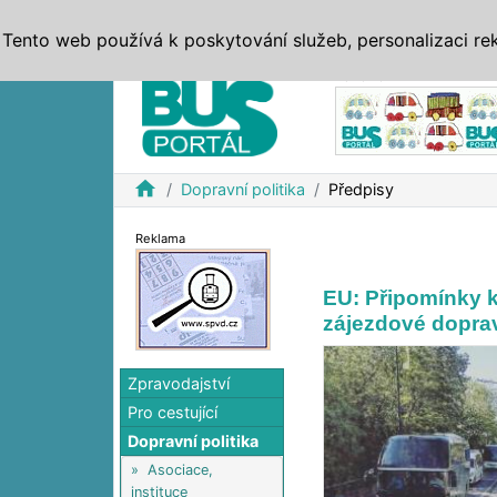
ZPRÁVY
JÍZDNÍ ŘÁDY
MHD, IDS
BUSY
SERV
Tento web používá k poskytování služeb, personalizaci re
Reklama
home
Dopravní politika
Předpisy
Reklama
EU: Připomínky k
zájezdové dopra
Zpravodajství
Pro cestující
Dopravní politika
»
Asociace,
instituce