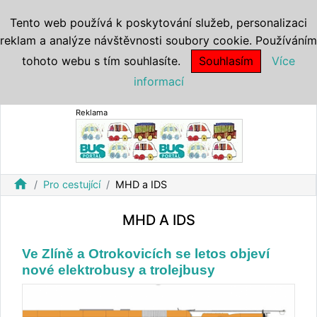
Tento web používá k poskytování služeb, personalizaci
reklam a analýze návštěvnosti soubory cookie. Používáním
tohoto webu s tím souhlasíte.
Souhlasím
Více
informací
Reklama
home
Pro cestující
MHD a IDS
MHD A IDS
Ve Zlíně a Otrokovicích se letos objeví
nové elektrobusy a trolejbusy