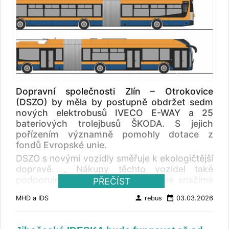
Dopravní společnosti Zlín – Otrokovice
(DSZO) by měla by postupně obdržet sedm
nových elektrobusů IVECO E-WAY a 25
bateriových trolejbusů ŠKODA. S jejich
pořízením významně pomohly dotace z
fondů Evropské unie.
DSZO s novými vozidly směřuje k ekologičtější
dopravě. „ Nákupy těchto vozidel také
podporuje Evropská unie a toho se snažíme
PŘEČÍST
maximálně využívat. Šetříme tím rozpočty
person
date_range
MHD a IDS
rebus
03.03.2026
našich zřizovatelů, tedy měst Zlín a
Otrokovice ,“ uvedl Jaromír Schneider, který
má v DSZO na starosti oblast dotací. DSZO v