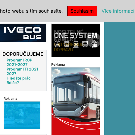
|
NSTITUCE
hoto webu s tím souhlasíte.
Souhlasím
Více informací
Reklama
DOPORUČUJEME
Program IROP
2021-2027
Reklama
Program ITI 2021-
2027
Hledáte práci
řidiče?
Reklama