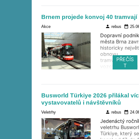
27. června na ní
budou až do ko
prázdnin jezdit
Brnem projede konvoj 40 tramvají
trolejbusy Škod
Tr, 15 Tr a 21 Tr,
person
date_range
Akce
rebus
25.0
které už v
Dopravní podni
pravidelném
města Brna zavr
provozu cestujíc
historicky největ
nepotkají .
obnovu
PŘEČÍS
tramvajového
T
vozového parku
mimořádnou akc
úterý 30. června
vyjede do ulic
konvoj všech 4
Busworld Türkiye 2026 přilákal ví
nových tramvají
vystavovatelů i návštěvníků
Škoda ForCity 
45T a pokusí se
person
date_range
Veletrhy
rebus
24.0
zápis do České
Jedenáctý roční
knihy rekordů.
veletrhu Buswor
Türkiye, který s