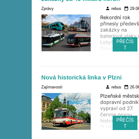
person
date_range
Zprávy
rebus
29.0
Rekordní rok
přinesly předev
zakázky na
bateriové vlaky 
PŘEČÍS
Lotyšsko a
T
Slovensko,
elektrické jedno
pro Arrivu, nové
tramvaje pro Pr
trolejbusy pro
Nová historická linka v Plzni
Esslingen, Tallin
Sofii i česká mě
person
date_range
Zajímavosti
rebus
26.0
Škoda Group
Plzeňské městs
zároveň více ne
dopravní podnik
zdvojnásobila
vypraví od 27.
provozní zisk
června novou
EBITDA na 3,5
PŘEČÍS
historickou linku
miliardy korun.
T
O víkendech a
státních svátcíc