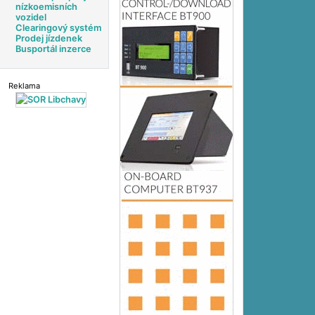
nízkoemisních
vozidel
Clearingový systém
Prodej jízdenek
Busportál inzerce
Reklama