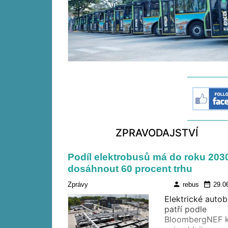
ZPRAVODAJSTVÍ
Podíl elektrobusů má do roku 203
dosáhnout 60 procent trhu
person
date_range
Zprávy
rebus
29.0
Elektrické auto
patří podle
BloombergNEF 