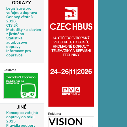
ODKAZY
Legislativa pro
veřejnou dopravu
Cenový věstník
2026
CIS JŘ
Metodiky ke slevám
z jízdného
Statistika
autobusové
dopravy
Informace pro
dopravce
Reklama
JINÉ
Koncepce veřejné
Reklama
dopravy do roku
2025
Pravidla podpory