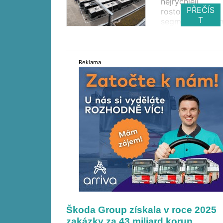
nejrychleji
PŘEČÍS
rostoucímu
T
segmentu silničn
dopravy. Do rok
2030 mají tvořit
přibližně 60 pro
celosvětových
Reklama
prodejů autobus
to díky klesající
cenám baterií,
rozšiřování nabí
infrastruktury a 
poptávce zejmé
Číně.
Škoda Group získala v roce 2025
zakázky za 43 miliard korun