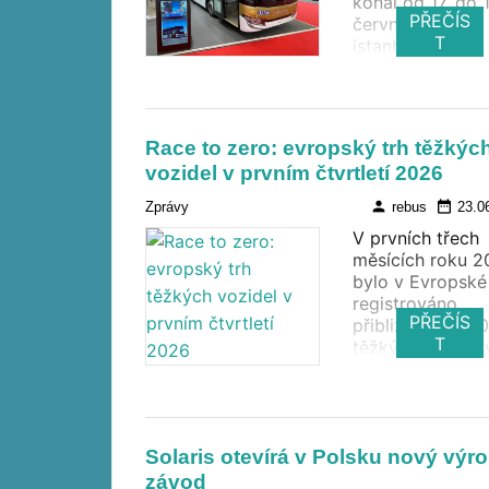
konal od 17. do 
PŘEČÍS
června 2026 v
T
istanbulském
výstavním areál
Istanbul Fuar
Merkezi, zazna
vyšší účast než 
Race to zero: evropský trh těžkýc
dvěma lety. Akc
vozidel v prvním čtvrtletí 2026
navštívilo 13 76
návštěvníků, z t
person
date_range
Zprávy
rebus
23.0
2 626 ze zahrani
V prvních třech
Na výstavní ploš
měsících roku 
358 m² se
bylo v Evropské 
představilo 161
registrováno
vystavovatelů, 
PŘEČÍS
přibližně 92 40
představuje nárů
T
těžkých užitkov
15 procent.
vozidel (HDV –
Heavy-Duty
Vehicles). Z toh
připadlo více ne
Solaris otevírá v Polsku nový výr
355 na vozidla 
nulovými emise
závod