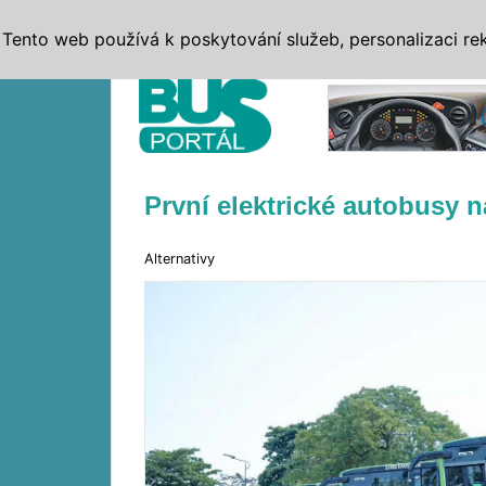
ZPRÁVY
JÍZDNÍ ŘÁDY
MHD, IDS
BUSY
SERV
Tento web používá k poskytování služeb, personalizaci re
Reklama
První elektrické autobusy 
Alternativy