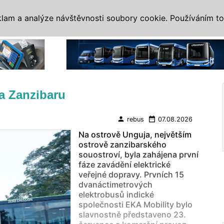
IS
ALTERNATIVY
VETERÁNI
SYSTÉMY
VELETRHY
AKCE
I
klam a analýze návštěvnosti soubory cookie. Používáním to
Reklama
na Zanzibaru
person
date_range
rebus
07.08.2026
Na ostrově Unguja, největším
ostrově zanzibarského
souostroví, byla zahájena první
fáze zavádění elektrické
veřejné dopravy. Prvních 15
dvanáctimetrových
elektrobusů indické
společnosti EKA Mobility bylo
slavnostně představeno 23.