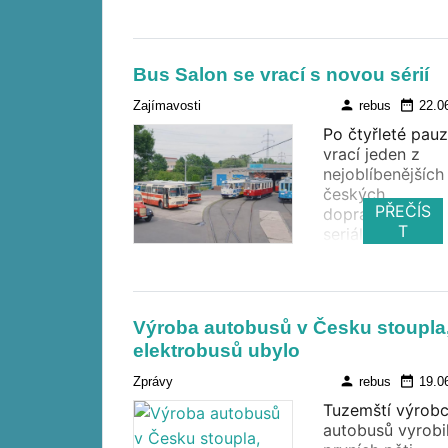
Dopravního plá
Prahy a
Středočeského k
pro období 202
Bus Salon se vrací s novou sérií
2030, který 18.
června schválilo
person
date_range
Zajímavosti
rebus
22.0
pražské
Po čtyřleté pauz
zastupitelstvo.
vrací jeden z
Dokument
nejoblíbenějších
připravený
českých
organizací ROPI
PŘEČÍS
dopraváckých
určuje další
T
seriálů, který
směřování Praž
produkuje Sdruž
integrované dop
dopravních pod
(PID) a stanovuj
ČR (SDP ČR). B
hlavní investice
Salon s Václave
infrastruktury,
Výroba autobusů v Česku stoupla
Koptou odstarto
vozidel i organi
elektrobusů ubylo
novou sérii, kter
provozu.
diváky znovu za
person
date_range
Zprávy
rebus
19.0
do zákulisí měs
Tuzemští výrobc
dopravy. První 
autobusů vyrobil
díly s názvy