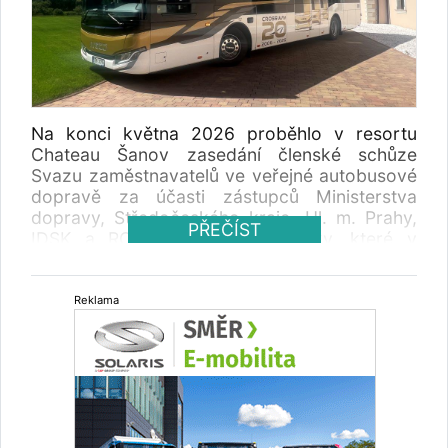
Na konci května 2026 proběhlo v resortu
Chateau Šanov zasedání členské schůze
Svazu zaměstnavatelů ve veřejné autobusové
dopravě za účasti zástupců Ministerstva
dopravy, Středočeského kraje, Hl. m. Prahy,
PŘEČÍST
IDSK a ROPID. Rešili se novinky, které v
nejbližších letech ovlivní veřejnou dopravu.
Reklama