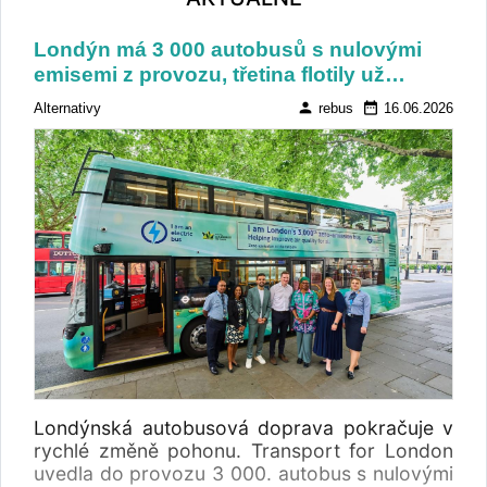
Londýn má 3 000 autobusů s nulovými
emisemi z provozu, třetina flotily už…
person
date_range
Alternativy
rebus
16.06.2026
Londýnská autobusová doprava pokračuje v
rychlé změně pohonu. Transport for London
uvedla do provozu 3 000. autobus s nulovými