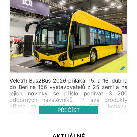
Veletrh Bus2Bus 2026 přilákal 15. a 16. dubna
do Berlína 156 vystavovatelů z 25 zemí a na
jejich novinky se přišlo podívat 3 200
odborných návštěvníků. Tři své produkty
přivezl na výstaviště Messe SOR Libchavy.
PŘEČÍST
Iveco Bus odjelo z veletrhu s cenou pro
elektrický CROSSWAY.
AKTUÁLNĚ