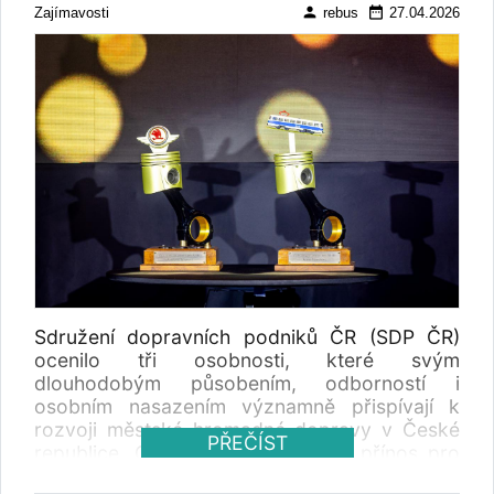
person
date_range
Zajímavosti
rebus
27.04.2026
Sdružení dopravních podniků ČR (SDP ČR)
ocenilo tři osobnosti, které svým
dlouhodobým působením, odborností i
osobním nasazením významně přispívají k
rozvoji městské hromadné dopravy v České
PŘEČÍST
republice. Ocenění za mimořádný přínos pro
MHD převzali 16. dubna na konferenci RED.02