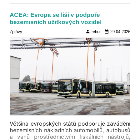
ACEA: Evropa se liší v podpoře
bezemisních užitkových vozidel
person
date_range
Zprávy
rebus
29.04.2026
Většina evropských států podporuje zavádění
bezemisních nákladních automobilů, autobusů
a vanů prostřednictvím fiskálních nástrojů,