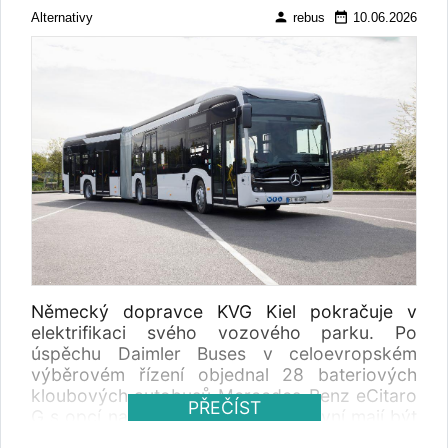
person
date_range
Alternativy
rebus
10.06.2026
Německý dopravce KVG Kiel pokračuje v
elektrifikaci svého vozového parku. Po
úspěchu Daimler Buses v celoevropském
výběrovém řízení objednal 28 bateriových
kloubových autobusů Mercedes-Benz eCitaro
PŘEČÍST
G s opcí na dalších pět vozidel. První mají být
dodány v roce 2027.