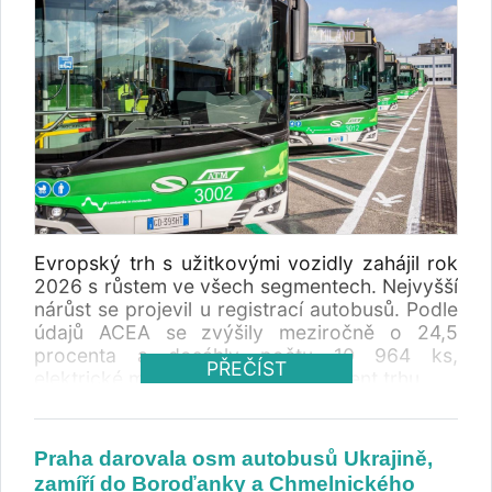
Evropský trh s užitkovými vozidly zahájil rok
2026 s růstem ve všech segmentech. Nejvyšší
nárůst se projevil u registrací autobusů. Podle
údajů ACEA se zvýšily meziročně o 24,5
procenta a dosáhly počtu 10 964 ks,
PŘEČÍST
elektrické modely tvořily 21,8 procent trhu.
Praha darovala osm autobusů Ukrajině,
zamíří do Boroďanky a Chmelnického