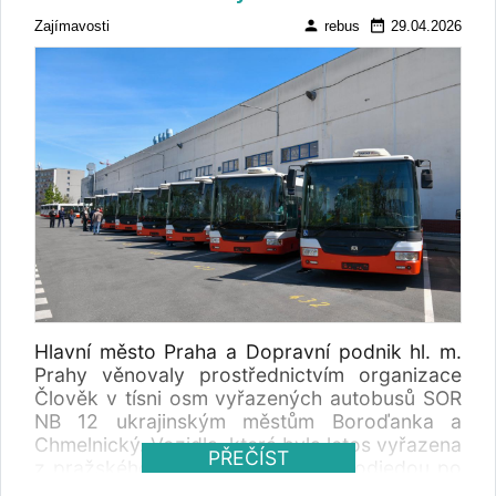
person
date_range
Zajímavosti
rebus
29.04.2026
Hlavní město Praha a Dopravní podnik hl. m.
Prahy věnovaly prostřednictvím organizace
Člověk v tísni osm vyřazených autobusů SOR
NB 12 ukrajinským městům Boroďanka a
Chmelnický. Vozidla, která byla letos vyřazena
PŘEČÍST
z pražského provozu na Ukrajinu odjedou po
vlastní ose.