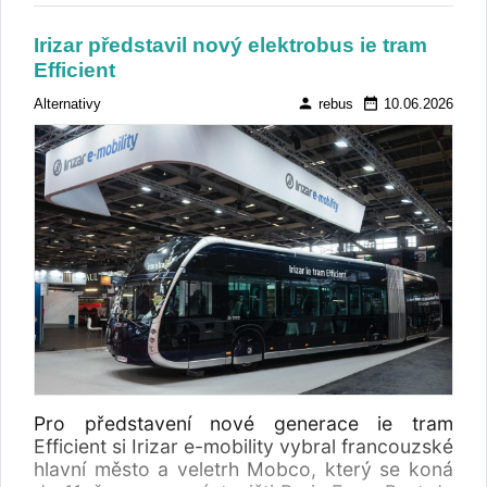
Irizar představil nový elektrobus ie tram
Efficient
person
date_range
Alternativy
rebus
10.06.2026
Pro představení nové generace ie tram
Efficient si Irizar e-mobility vybral francouzské
hlavní město a veletrh Mobco, který se koná