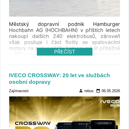
k celkovému růstu trhu. Zatímco za prvních
sedm měsíců registrace meziročně vzrostly o
23,20 procenta, samotný červenec přinesl
meziroční růst o 56,06 procenta. Registrace
Městský dopravní podnik Hamburger
autobusů červenec 2025
Hochbahn AG (HOCHBAHN) v příštích letech
nakoupí dalších 240 elektrobusů, zároveň
však posiluje i část flotily se spalovacími
motory na palivo HVO. Celkem má jít přibližně
PŘEČÍST
o 150 vozidel, která mají zajistit vyšší provozní
flexibilitu a stabilitu veřejné dopravy i v
krizových situacích.
IVECO CROSSWAY: 20 let ve službách
osobní dopravy
person
date_range
Zajímavosti
rebus
06.05.2026