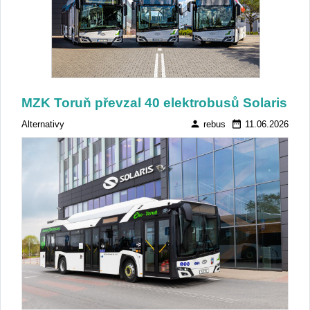
MZK Toruň převzal 40 elektrobusů Solaris
person
date_range
Alternativy
rebus
11.06.2026