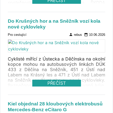
PŘEČÍST
společnostmi SOR Libchavy a ŠKODA
ELECTRIC, druhá část týkající se nákupu
trolejbusů byla zrušena.
Do Krušných hor a na Sněžník vozí kola
nové cyklovleky
person
date_range
Pro cestující
rebus
10.06.2026
Cyklisté mířící z Ústecka a Děčínska na okolní
kopce mohou na autobusových linkách DÚK
433 z Děčína na Sněžník, 451 z Ústí nad
Labem na Krásný les a 471 z Ústí nad Labem
na Sněžník využívat zbrusu nové cyklovleky.
PŘEČÍST
Bezpečnou přepravu zajistí polstrovaná kóje.
Podívejte se i na další cyklobusové linky.
Kiel objednal 28 kloubových elektrobusů
Mercedes-Benz eCitaro G