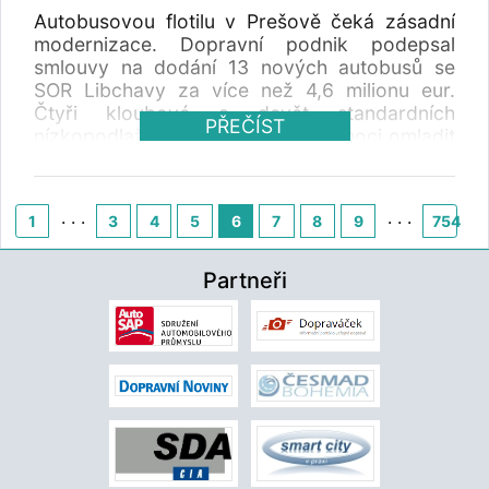
Autobusovou flotilu v Prešově čeká zásadní
modernizace. Dopravní podnik podepsal
smlouvy na dodání 13 nových autobusů se
SOR Libchavy za více než 4,6 milionu eur.
Čtyři kloubové a devět standardních
PŘEČÍST
nízkopodlažních autobusů má pomoci omladit
stárnoucí vozový park a zlepšit spolehlivost
městské hromadné dopravy. Do provozu by
měly být zařazeny v první polovině roku 2027.
. . .
. . .
1
3
4
5
6
7
8
9
754
Partneři