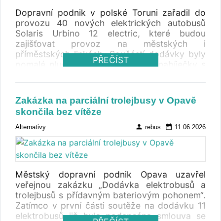
Dopravní podnik v polské Toruni zařadil do
provozu 40 nových elektrických autobusů
Solaris Urbino 12 electric, které budou
zajišťovat provoz na městských i
příměstských linkách. Součástí dodávky byly
PŘEČÍST
pomalé plug-in nabíječky a rychlonabíječky s
pantografem umístěné v autobusové vozovně
i na vybraných konečných zastávkách ve
městě.
Zakázka na parciální trolejbusy v Opavě
skončila bez vítěze
person
date_range
Alternativy
rebus
11.06.2026
Městský dopravní podnik Opava uzavřel
veřejnou zakázku „Dodávka elektrobusů a
trolejbusů s přídavným bateriovým pohonem“.
Zatímco v první části soutěže na dodávku 11
elektrobusů již byla podepsána smlouva se