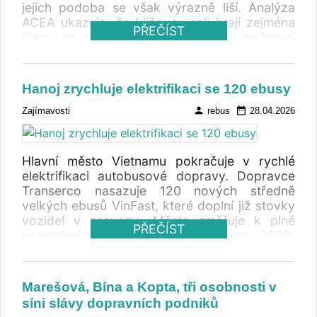
jejich podoba se však výrazně liší. Analýza
ACEA ukazuje, že klíčovou roli hrají zejména
PŘEČÍST
úlevy na silniční dani, mýtném a možnosti
daňového odpisování investic.
Hanoj zrychluje elektrifikaci se 120 ebusy
person
date_range
Zajímavosti
rebus
28.04.2026
Hlavní město Vietnamu pokračuje v rychlé
elektrifikaci autobusové dopravy. Dopravce
Transerco nasazuje 120 nových středně
velkých ebusů VinFast, které doplní již stovky
vozidel v provozu. Město směřuje k plně
PŘEČÍST
bezemisní autobusové dopravě do roku 2030.
Marešová, Bína a Kopta, tři osobnosti v
síni slávy dopravních podniků