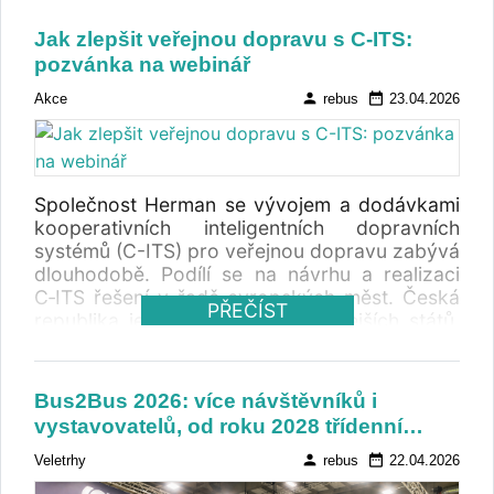
designérka Anna Marešová, technický
specialista Josef Bína a herec, moderátor a
Jak zlepšit veřejnou dopravu s C-ITS:
propagátor veřejné dopravy Václav Kopta.
pozvánka na webinář
person
date_range
Akce
rebus
23.04.2026
Společnost Herman se vývojem a dodávkami
kooperativních inteligentních dopravních
systémů (C-ITS) pro veřejnou dopravu zabývá
dlouhodobě. Podílí se na návrhu a realizaci
C‑ITS řešení v řadě evropských měst. Česká
PŘEČÍST
republika je jedním z nejpokročilejších států,
zařízení Herman fungují v Brně, Ústí nad
Labem, Ostravě, Mladé Boleslavi a zavádějí se
ve Zlíně. Přínosy a zkušenosti z "chytrých"
Bus2Bus 2026: více návštěvníků i
měst se dozvíte na webináři 12. května 2026.
vystavovatelů, od roku 2028 třídenní…
person
date_range
Veletrhy
rebus
22.04.2026