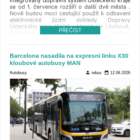
Integrovaný dopravní systém Ústeckého kraje
se od 1. července rozšíří o další dvě města .
Nově budou moci cestující použít k odbavení
elektronické jízdní doklady Dopravy
Ústeckého kraje (DÚK) v Mostě a v Litvínově.
PŘEČÍST
Základem bude časové jízdné v aplikaci
DÚKapka. Za jednotlivé jízdné zaplatí platební
kartou nebo hotovostí. Vše bez zásahu řidiče.
Původní zařízení ve vozidlech nahradí
Barcelona nasadila na expresní linku X30
dotykové samoobslužné terminály. Future
kloubové autobusy MAN
technologies finišuje s posledními přípravami.
person
date_range
Autobusy
rebus
12.06.2026