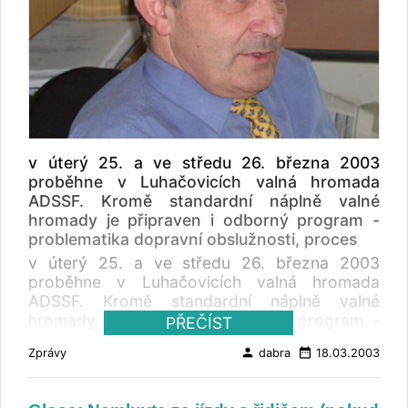
v úterý 25. a ve středu 26. března 2003
proběhne v Luhačovicích valná hromada
ADSSF. Kromě standardní náplně valné
hromady je připraven i odborný program -
problematika dopravní obslužnosti, proces
v úterý 25. a ve středu 26. března 2003
proběhne v Luhačovicích valná hromada
ADSSF. Kromě standardní náplně valné
hromady je připraven i odborný program -
PŘEČÍST
problematika dopravní obslužnosti, proces
person
date_range
Zprávy
dabra
18.03.2003
integrace do EU, tématika mezinárodní
kamionové dopravy, změny v legislativě ap.
Při slavnostní večeři budou mít účastníci