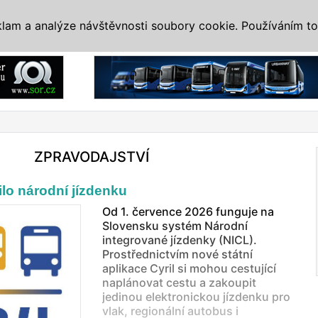
IS
ALTERNATIVY
VETERÁNI
SYSTÉMY
VELETRHY
AKCE
I
klam a analýze návštěvnosti soubory cookie. Používáním to
Reklama
ZPRAVODAJSTVÍ
lo národní jízdenku
Od 1. července 2026 funguje na
Slovensku systém Národní
integrované jízdenky (NICL).
Prostřednictvím nové státní
aplikace Cyril si mohou cestující
naplánovat cestu a zakoupit
jedinou elektronickou jízdenku pro
vlak, regionální autobus i