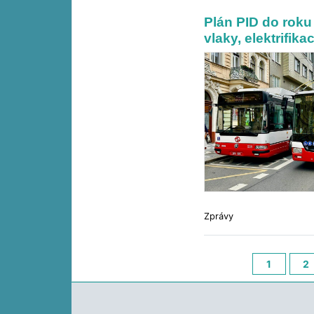
Plán PID do roku 
vlaky, elektrifik
Zprávy
1
2