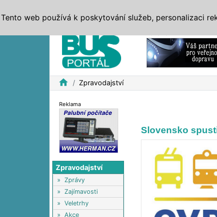
ZPRÁVY
JÍZDNÍ ŘÁDY
MHD, IDS
BUSY
SERV
Tento web používá k poskytování služeb, personalizaci re
Reklama
home
Zpravodajství
Reklama
Slovensko spusti
Zpravodajství
»
Zprávy
»
Zajímavosti
»
Veletrhy
»
Akce