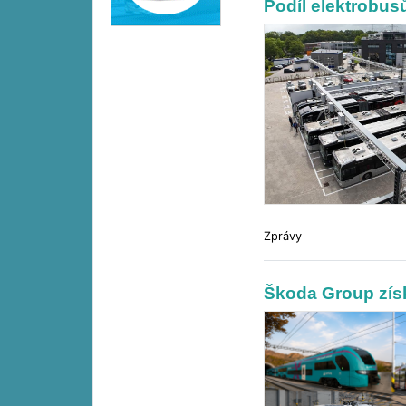
Podíl elektrobus
Zprávy
Škoda Group získ