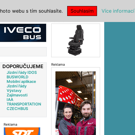
|
NSTITUCE
hoto webu s tím souhlasíte.
Souhlasím
Více informací
Reklama
Reklama
DOPORUČUJEME
Jízdní řády IDOS
BUSWORLD
Mobilní aplikace
Jízdní řády
Výstavy
Zajímavosti
IAA
TRANSPORTATION
CZECHBUS
Reklama