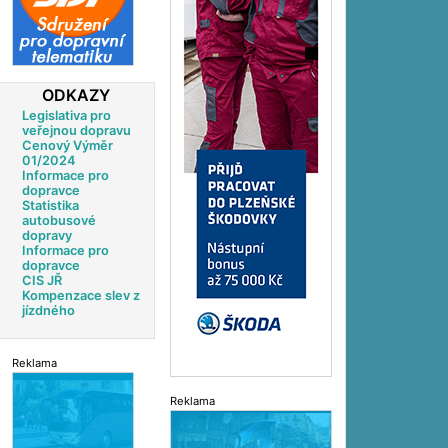
ODKAZY
Legislativa pro
veřejnou dopravu
Cenový Výměr
01/2024
Informace pro
dopravce
Statistika
autobusové
dopravy
Informace pro
dopravce
CIS JŘ
Kompenzace slev z
jízdného
Reklama
Reklama