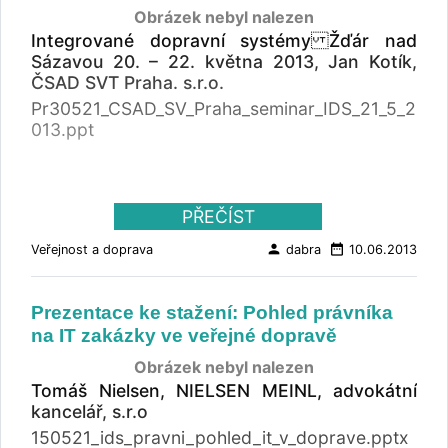
Obrázek nebyl nalezen
Integrované dopravní systémy Žďár nad
Sázavou 20. – 22. května 2013, Jan Kotík,
ČSAD SVT Praha. s.r.o.
Pr30521_CSAD_SV_Praha_seminar_IDS_21_5_2
013.ppt
PŘEČÍST
person
date_range
Veřejnost a doprava
dabra
10.06.2013
Prezentace ke stažení: Pohled právníka
na IT zakázky ve veřejné dopravě
Obrázek nebyl nalezen
Tomáš Nielsen, NIELSEN MEINL, advokátní
kancelář, s.r.o
150521_ids_pravni_pohled_it_v_doprave.pptx