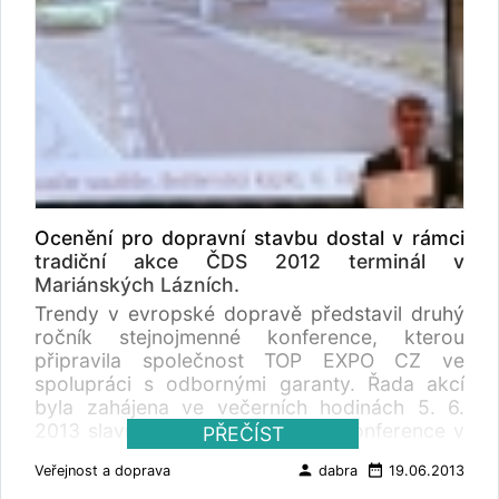
tramvají v Drážďanech Thomas Werner (MVG)
ozbrojených sil SBORNÍK příspěvků z odborné
– Preference autobusů v Mnichově 3. Síť
konference Zvýšení bezpečnosti provozu
Pražské integrované dopravy a preference
vozidel ozbrojených sil Kontakt:
Martin Jareš (ROPID) – Proměny autobusové
info@okdriver.cz
sítě PID Miroslav Grossmann (DPP) a Jan
Adámek (TSK) – Preference tramvají v Praze
Jiří Vodrážka (DPP) – Preference autobusů v
Praze
Ocenění pro dopravní stavbu dostal v rámci
tradiční akce ČDS 2012 terminál v
Mariánských Lázních.
Trendy v evropské dopravě představil druhý
ročník stejnojmenné konference, kterou
připravila společnost TOP EXPO CZ ve
spolupráci s odbornými garanty. Řada akcí
byla zahájena ve večerních hodinách 5. 6.
2013 slavnostním přijetím hostů konference v
PŘEČÍST
historických prostorách Staroměstské
person
date_range
Veřejnost a doprava
dabra
19.06.2013
radnice. Hlavní program pokračoval v