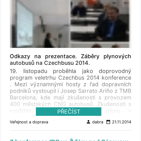
Odkazy na prezentace. Záběry plynových
autobusů na Czechbusu 2014.
19. listopadu proběhla jako doprovodný
program veletrhu Czechbus 2014 konference
. Mezi významnými hosty z řad dopravních
podniků vystoupil i Josep Sarrato Ariño z TMB
Barcelona, kde mají zkušenosti s provozem
400 městských CNG autobusů. Zkušenosti s
využitím stlačeného zemního plynu v
PŘEČÍST
autobusové dopravě prezentovali i čeští
person
date_range
Veřejnost a doprava
dabra
21.11.2014
dopravci. PREZENTACE TMB (Barcelona):
VISION OF A COMPANY USER CNG "pdf" TMB
(Barcelona): : VISION OF A COMPANY USER