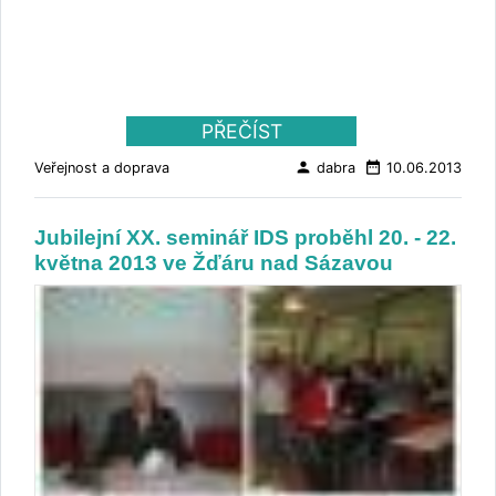
PŘEČÍST
person
date_range
Veřejnost a doprava
dabra
10.06.2013
Jubilejní XX. seminář IDS proběhl 20. - 22.
května 2013 ve Žďáru nad Sázavou