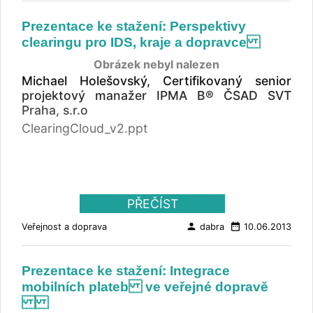
Mramorovém sálu Clam-Gallasova paláce
celodenní konferencí. Vyvrcholením třídenního
Prezentace ke stažení: Perspektivy
programu bylo vyhlášení vítězů 10. ročníku
clearingu pro IDS, kraje a dopravce
celostátní soutěže ČDS&T 2012 v Betlémské
kapli. Řadu akcí završil seminář Smart city
Obrázek nebyl nalezen
Praha, který se uskutečnil na FS ČVUT v
Michael Holešovský, Certifikovaný senior
Praze, 7. 6. 2013. ZÁVĚREČNÁ ZPRÁVA
projektový manažer IPMA B® ČSAD SVT
KONFERENCE. FOTOGALERIE Z AKCE.
Praha, s.r.o
PREZENTOVANÉ PŘEDNÁŠKY. ABSTRAKTY
ClearingCloud_v2.ppt
PŘEDNÁŠEK. ZÁVĚREČNÁ ZPRÁVA ČDS 2012.
TISKOVÁ ZPRÁVA - TITULY (7. 6. 2013).
TISKOVÁ ZPRÁVA - NOMINACE (27. 5. 2013).
FOTOGALERIE NOMINACE. 2012: Moderní
terminál pro autobusy slouží nově cestujícím v
PŘEČÍST
Mariánských Lázních
person
date_range
Veřejnost a doprava
dabra
10.06.2013
Prezentace ke stažení: Integrace
mobilních plateb ve veřejné dopravě