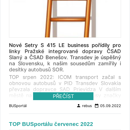
Nové Setry S 415 LE business pořídily pro
linky Pražské integrované dopravy ČSAD
Slaný a ČSAD Benešov. Transdev je úspěšný
na Slovensku, k našim sousedům zamířily i
desítky autobusů SOR.
TOP srpen 2022: ICOM transport začal s
obnovou autobusů v PID Transdev Slovakia
převzala dopravce SAD Prievidza V dalším
městě na Slovensku vyjely autobusy značky
PŘEČÍST
SOR InnoTrans v Berlíně už v září SOR vyrobí
person
date_range
BUSportál
rebus
05.09.2022
pro Rumunsko další elektrické autobusy Další
významná osmička: V Loučeni se otevírá nové
Muzeum velkých volantů Karlovarský kraj
TOP BUSportálu červenec 2022
rozhoduje o budoucím provozovateli