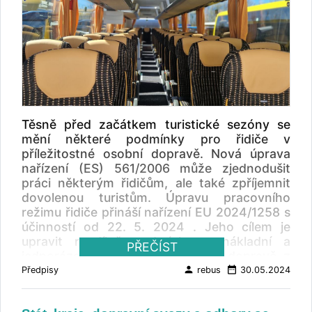
Těsně před začátkem turistické sezóny se
mění některé podmínky pro řidiče v
příležitostné osobní dopravě. Nová úprava
nařízení (ES) 561/2006 může zjednodušit
práci některým řidičům, ale také zpříjemnit
dovolenou turistům. Úpravu pracovního
režimu řidiče přináší nařízení EU 2024/1258 s
účinností od 22. 5. 2024 . Jeho cílem je
upravit rozdílně podmínky v nákladní a
PŘEČÍST
jednorázové příležitostné osobní dopravě z
důvodu zvýšení kvality poskytovaných
person
date_range
Předpisy
rebus
30.05.2024
služeb v osobní dopravě a zajištění větší
flexibility řidičů.