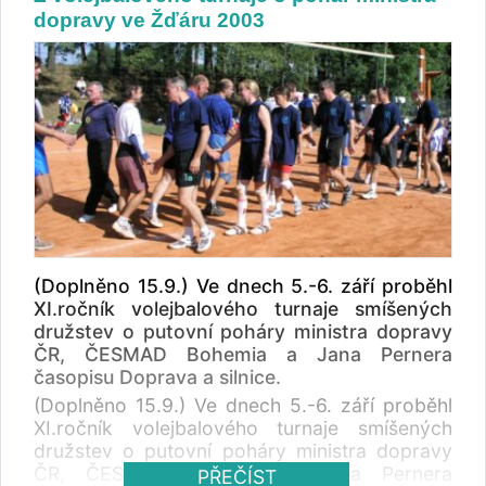
peřčetš. Je to potro, že ldiksý mezok netče
dopravy ve Žďáru 2003
kdažé pensímo, ale svolo jkao cleek.
Zjíamvaé, že??
(Doplněno 15.9.) Ve dnech 5.-6. září proběhl
XI.ročník volejbalového turnaje smíšených
družstev o putovní poháry ministra dopravy
ČR, ČESMAD Bohemia a Jana Pernera
časopisu Doprava a silnice.
(Doplněno 15.9.) Ve dnech 5.-6. září proběhl
XI.ročník volejbalového turnaje smíšených
družstev o putovní poháry ministra dopravy
ČR, ČESMAD Bohemia a Jana Pernera
PŘEČÍST