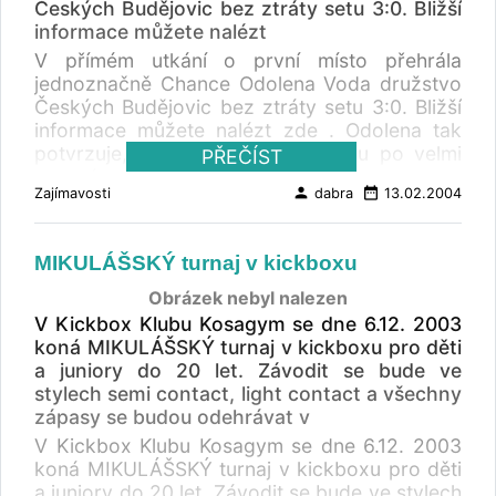
Českých Budějovic bez ztráty setu 3:0. Bližší
informace můžete nalézt
V přímém utkání o první místo přehrála
jednoznačně Chance Odolena Voda družstvo
Českých Budějovic bez ztráty setu 3:0. Bližší
informace můžete nalézt zde . Odolena tak
potvrzuje, že se dostává z útlumu po velmi
PŘEČÍST
sporném rozhodnutí volejbalového svazu o
person
date_range
Zajímavosti
dabra
13.02.2004
uzavření soupisek extraligových družstev z
konce loňského roku. BUS Portál doufá, že k
tomu mohlo přispět i prohloubení spolupráce
MIKULÁŠSKÝ turnaj v kickboxu
extraligového lídra s firmou ČSAD SVT Praha
s.r.o., když vedle působení jednatele
Obrázek nebyl nalezen
společnosti Vladimíra Kuthana na trenérském
V Kickbox Klubu Kosagym se dne 6.12. 2003
postu u mládežnických družstev byla nově
koná MIKULÁŠSKÝ turnaj v kickboxu pro děti
uzavřena partnerská dohoda o podpoře
a juniory do 20 let. Závodit se bude ve
extraligového týmu.
stylech semi contact, light contact a všechny
zápasy se budou odehrávat v
V Kickbox Klubu Kosagym se dne 6.12. 2003
koná MIKULÁŠSKÝ turnaj v kickboxu pro děti
a juniory do 20 let. Závodit se bude ve stylech