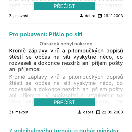
semi contact, light contact a všechny zápasy
PŘEČÍST
se budou odehrávat v boxerském ringu.
person
date_range
Zajímavosti
dabra
26.11.2003
Srdečně Vás zveme na zajímavou podívanou,
kde mladí šampióni získají hezké poháry.
Prezentace závodníků je od 8 hod. a zahájení
Pro pobavení: Přišlo po síti
turnaje od 10 hod. Vstup a startovné zdrama.
Více o Kickbox Klubu Kosagym ( Na Špitálku 7,
Obrázek nebyl nalezen
Praha 8, Karlín), informace o kickboxu,
Kromě záplavy virů a pitomoučkých dopisů
trenérech, rozvrhy cvičení, fotografie: ZDE
štěstí se občas na síti vyskytne něco, co
rozveselí a dokonce nezdrží ani příjem pošty
ani příjemce:
Kromě záplavy virů a pitomoučkých dopisů
štěstí se občas na síti vyskytne něco, co
rozveselí a dokonce nezdrží ani příjem pošty
ani příjemce: V suoivsoltsi s vzýukemm na
Cmabridge Uinervtisy vlšyo njaveo, že
PŘEČÍST
nzeáelží na pořdaí psíemn ve solvě. Jedniá
person
date_range
Zajímavosti
dabra
22.09.2003
dleůitžá věc je, aby blyy pnvrí a psoelndí
pímesna na srpváénm mstíě. Zybetk mžůe být
totánlí sěms a ty to přoád bez porlbméů
Z volejbalového turnaje o pohár ministra