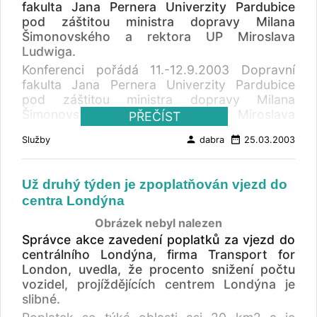
fakulta Jana Pernera Univerzity Pardubice
pod záštitou ministra dopravy Milana
Šimonovského a rektora UP Miroslava
Ludwiga.
Konferenci pořádá 11.-12.9.2003 Dopravní
fakulta Jana Pernera Univerzity Pardubice
pod záštitou ministra dopravy Milana
Šimonovského a rektora UP Miroslava
PŘEČÍST
Ludwiga. CÍLE KONFERENCE Mezinárodní
person
date_range
Služby
dabra
25.03.2003
konference "Nové trendy v dopravě a spojích"
je pořádána při příležitosti 10. výročí vzniku
Dopravní fakulty Jana Pernera. Cílem
Už druhý týden je zpoplatňován vjezd do
konference je seznámit vědeckou a odbornou
centra Londýna
veřejnost s novými trendy vědeckých
poznatků v dopravě a spojích a možnostmi
Obrázek nebyl nalezen
jejich aplikací v dopravní a spojové praxi.
Správce akce zavedení poplatků za vjezd do
Výsledky jednání konference přispějí k
centrálního Londýna, firma Transport for
definování a možnostem uplatnění nových
London, uvedla, že procento snižení počtu
vědeckých poznatků v dopravě a spojích v
vozidel, projíždějících centrem Londýna je
oblastech managementu, politiky, informační a
slibné.
provozní technologie, infrastruktury a