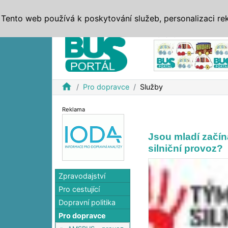
ZPRÁVY
JÍZDNÍ ŘÁDY
MHD, IDS
BUSY
SERV
Tento web používá k poskytování služeb, personalizaci re
Reklama
home
Pro dopravce
Služby
Reklama
Jsou mladí začína
silniční provoz?
Zpravodajství
Pro cestující
Dopravní politika
Pro dopravce