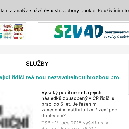
IS
ALTERNATIVY
VETERÁNI
SYSTÉMY
VELETRHY
AKCE
I
klam a analýze návštěvnosti soubory cookie. Používáním to
Reklama
SLUŽBY
jící řidiči reálnou nezvratitelnou hrozbou pro
Vysoký podíl nehod a jejich
následků způsobený v ČR řidiči s
praxí do 5 let. Je řešením
zavedením institutu tzv. řízení pod
dohledem?
TSB - V roce 2015 vyšetřovala
Policie ČR celkem 78 201