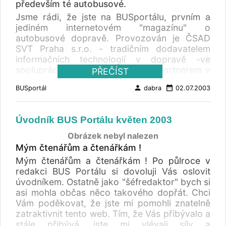
především té autobusové.
Jsme rádi, že jste na BUSportálu, prvním a
jediném internetovém "magazínu" o
autobusové dopravě. Provozován je ČSAD
SVT Praha s.r.o. - tradičním dodavatelem
informačních technologií v dopravě -ve
spolupráci s ČESMAD Bohemia ; partnerem v
PŘEČÍST
agendě jízdních řádů je CHAPS spol.s.r.o. .
person
date_range
BUSportál
dabra
02.07.2003
Spolupracujeme také s Ministerstvem dopravy
ČR, ADSSS, ADSSF, Dopravákem, DFJP
Univerzity Pardubice i s mnoha dopravci a
Úvodník BUS Portálu květen 2003
firmami i školami, jejichž činnost s dopravou
souvisí. A jaké jsou důvody, proč web
Obrázek nebyl nalezen
provozujeme ? Množství kvalitních informací z
Mým čtenářům a čtenářkám !
oboru Kontakty a partneři v dopravě
Mým čtenářům a čtenářkám ! Po půlroce v
Informační technologie jako obor činnosti
redakci BUS Portálu si dovoluji Vás oslovit
Zkušenosti z dopravy včetně provozování
úvodníkem. Ostatně jako "šéfredaktor" bych si
AMSBUS Příjemné množství návštěvníků
asi mohla občas něco takového dopřát. Chci
Stoupající zájem inzerentů Prezentace
Vám poděkovat, že jste mi pomohli znatelně
vlastních informačních produktů nejen pro
zatraktivnit tento web. Tím, že Vás přibývalo a
dopravu ... a také nás to baví :-) v ČSAD SVT
stále přibývá, jste mi vlévali síly a