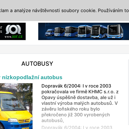
IS
ALTERNATIVY
VETERÁNI
SYSTÉMY
VELETRHY
AKCE
I
klam a analýze návštěvnosti soubory cookie. Používáním to
Reklama
AUTOBUSY
ý nízkopodlažní autobus
Dopravák 6/2004: I v roce 2003
pokračovala ve firmě KHMC s.r.o. z
Opavy úspěšně dostavba, ale už i
vlastní výroba malých autobusů. V
závěru loňského roku bylo
překročeno již 300 vyrobených
autobusů,
Dopravák 6/2004: I v roce 2003