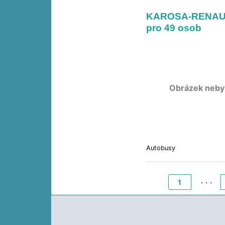
KAROSA-RENAULT
pro 49 osob
Obrázek neby
Autobusy
. . .
1