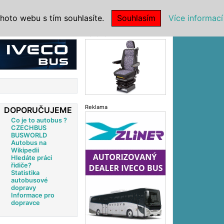
|
NSTITUCE
hoto webu s tím souhlasíte.
Souhlasím
Více informací
Reklama
Reklama
DOPORUČUJEME
Co je to autobus ?
CZECHBUS
BUSWORLD
Autobus na
Wikipedii
Hledáte práci
řidiče?
Statistika
autobusové
dopravy
Informace pro
dopravce