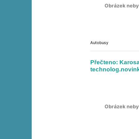
Obrázek neby
Autobusy
Přečteno: Karosa
technolog.novin
Obrázek neby