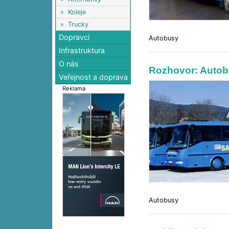
»
Koleje
»
Trucky
Dopravci
Autobusy
Infrastruktura
O nás
Rozhovor: Autobu
Veřejnost a doprava
Reklama
Autobusy