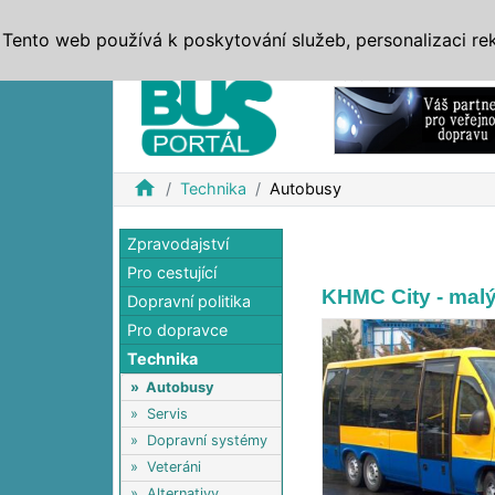
ZPRÁVY
JÍZDNÍ ŘÁDY
MHD, IDS
BUSY
SERV
Tento web používá k poskytování služeb, personalizaci re
Reklama
home
Technika
Autobusy
Zpravodajství
Pro cestující
KHMC City - mal
Dopravní politika
Pro dopravce
Technika
»
Autobusy
»
Servis
»
Dopravní systémy
»
Veteráni
»
Alternativy