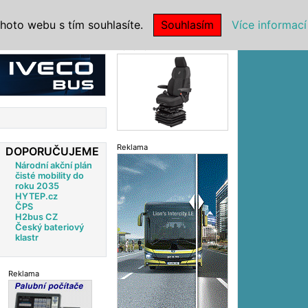
|
NSTITUCE
hoto webu s tím souhlasíte.
Souhlasím
Více informací
Reklama
Reklama
DOPORUČUJEME
Národní akční plán
čisté mobility do
roku 2035
HYTEP.cz
ČPS
H2bus CZ
Český bateriový
klastr
Reklama