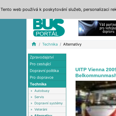
ZPRÁVY
JÍZDNÍ ŘÁDY
MHD, IDS
BUSY
SERV
Tento web používá k poskytování služeb, personalizaci re
Reklama
home
Technika
Alternativy
Zpravodajství
Pro cestující
UITP Vienna 200
Dopravní politika
Belkommunmash
Pro dopravce
Technika
»
Autobusy
»
Servis
»
Dopravní systémy
»
Veteráni
»
Alternativy