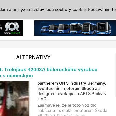
IS
ALTERNATIVY
VETERÁNI
SYSTÉMY
VELETRHY
AKCE
I
klam a analýze návštěvnosti soubory cookie. Používáním to
Reklama
ALTERNATIVY
9: Trolejbus 42003A běloruského výrobce
 s německým
partnerem ON'S Industry Germany,
eventuelním motorem Škoda a s
designem evokujícím APTS Phileas
z VDL.
Zajímavé je, že je toto vozidlo
nabízeno i s elektromotorem Škoda
ML 3550. Na výstavě byl