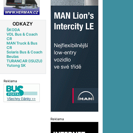
ODKAZY
ŠKODA
VDL Bus & Coach
CR
MAN Truck & Bus
CR
Solaris Bus & Coach
Beulas
TURANCAR (ISUZU)
Yutong SK
Reklama
Reklama