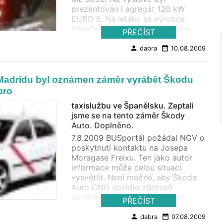
prezentován i agregát 120 kW
EURO 5. Na letáku se výrobce
označuje za největšího výrobce
PŘEČÍST
trolejbusů na světě. Informace
naleznete i na ON'S Industry
person
date_range
dabra
10.08.2009
Germany Z UITP Vienna 2009 jsme
již přinesli mnoho zajímavého a
ještě něco chystáme i do
 Madridu byl oznámen záměr vyrábět Škodu
budoucna. Pro porovnání
pro
BUSWORLD 2007: Metrobus Phileas
taxislužbu ve Španělsku. Zeptali
z APTS z VDL GROEP.
jsme se na tento záměr Škody
Auto. Doplněno.
7.8.2009 BUSportál požádal NGV o
poskytnutí kontaktu na Josepa
Moragase Freixu. Ten jako autor
informace může celou situaci
vysvětlit. Není možné, aby Škoda
Auto CNG vozidlo zároveň
vyráběla i nevyráběla. Překlad
PŘEČÍST
článku jsme zachytili v odborném
měsíčníku Plyn. Nad absencí
person
date_range
dabra
07.08.2009