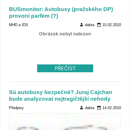
BUSmonitor: Autobusy (pražského DP)
provoní parfém (?)
person
date_range
MHD a IDS
dabra
15.02.2010
Obrázek nebyl nalezen
PŘEČÍST
Sú autobusy bezpečné? Juraj Cajchan
bude analyzovat nejtragičtější nehody
person
date_range
Předpisy
dabra
14.02.2010