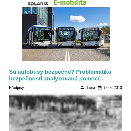
Sú autobusy bezpečné? Problematika
bezpečnosti analyzovaná pomocí…
person
date_range
Předpisy
dabra
17.02.2010