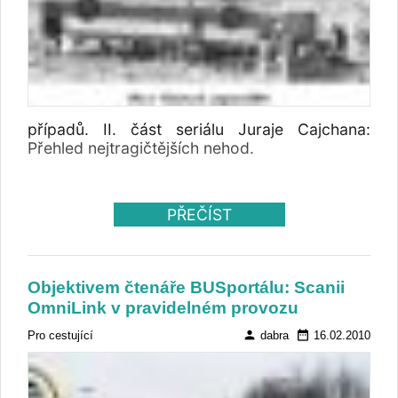
případů. II. část seriálu Juraje Cajchana:
Přehled nejtragičtějších nehod.
PŘEČÍST
Objektivem čtenáře BUSportálu: Scanii
OmniLink v pravidelném provozu
person
date_range
Pro cestující
dabra
16.02.2010