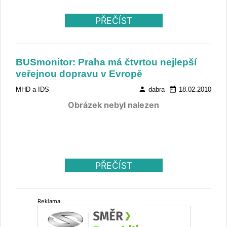
PŘEČÍST
BUSmonitor: Praha má čtvrtou nejlepší
veřejnou dopravu v Evropě
person
date_range
MHD a IDS
dabra
18.02.2010
Obrázek nebyl nalezen
PŘEČÍST
Reklama