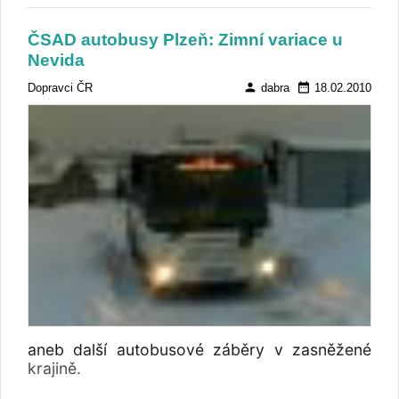
ČSAD autobusy Plzeň: Zimní variace u
Nevida
person
date_range
Dopravci ČR
dabra
18.02.2010
aneb další autobusové záběry v zasněžené
krajině.