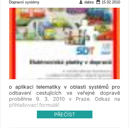
person
date_range
Dopravní systémy
dabra
15.02.2010
o aplikaci telematiky v oblasti systémů pro
odbavení cestujících ve veřejné dopravě
proběhne 9. 3. 2010 v Praze. Odkaz na
přihlašovací formulář.
PŘEČÍST