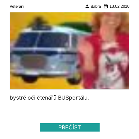
person
date_range
Veteráni
dabra
18.02.2010
bystré oči čtenářů BUSportálu.
PŘEČÍST