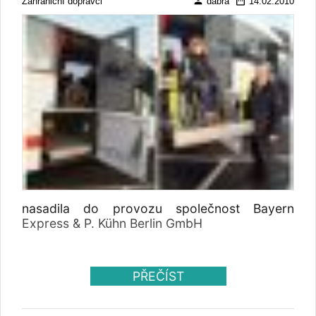
person
date_range
Zahraniční dopravci
dabra
14.02.2010
nasadila do provozu společnost Bayern
Express & P. Kühn Berlin GmbH
PŘEČÍST