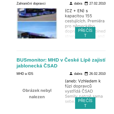
person
date_range
Zahraniční dopravci
dabra
27.02.2010
(CZ + EN) s
kapacitou 155
cestujících. Premiéra
pro německého
PŘEČÍS
dopravce.(Combined
T
strength: Solaris and
Hess Deliver Bus
Train to
Verkehrsgesellschaft
Kirchweihtal)
BUSmonitor: MHD v České Lípě zajistí
jablonecká ČSAD
person
date_range
MHD a IDS
dabra
26.02.2010
(aneb: Vzhledem k
fúzi dopravců
Obrázek nebyl
vystřídá ČSAD
Semily patrně sama
nalezen
PŘEČÍS
sebe.)
T