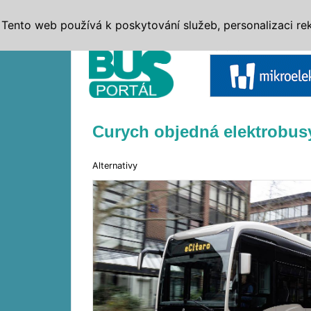
ZPRÁVY
JÍZDNÍ ŘÁDY
MHD, IDS
BUSY
SERV
Tento web používá k poskytování služeb, personalizaci re
Reklama
Curych objedná elektrobus
Alternativy