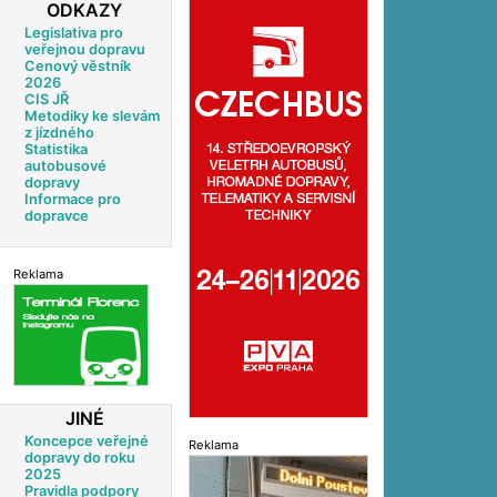
ODKAZY
Legislativa pro
veřejnou dopravu
Cenový věstník
2026
CIS JŘ
Metodiky ke slevám
z jízdného
Statistika
autobusové
dopravy
Informace pro
dopravce
Reklama
JINÉ
Koncepce veřejné
Reklama
dopravy do roku
2025
Pravidla podpory