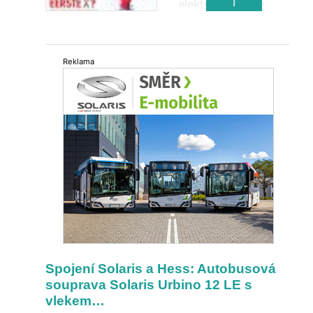
výrobcem vybraným pro
T
elektropohonem.
dodávku autobusů přímo pro
První elektrobus v
VBZ.
Nizozemí.
Reklama
Spojení Solaris a Hess: Autobusová
souprava Solaris Urbino 12 LE s
vlekem…