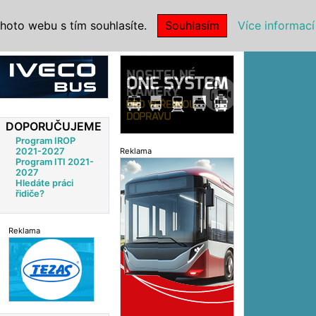
|
NSTITUCE
hoto webu s tím souhlasíte.
Souhlasím
Více informací
Reklama
DOPORUČUJEME
Program IROP
2021-2027
Reklama
Program ITI 2021-
2027
Hledáte práci
řidiče?
Reklama