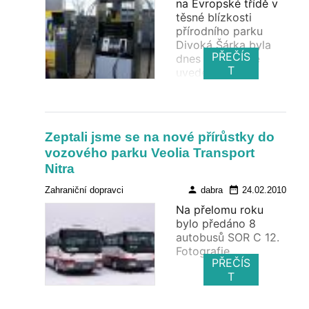
na Evropské třídě v
těsné blízkosti
přírodního parku
Divoká Šárka byla
PŘEČÍS
dnes slavnostně
T
uvedena do
provozu. Úvodní
záběry.
Zeptali jsme se na nové přírůstky do
vozového parku Veolia Transport
Nitra
person
date_range
Zahraniční dopravci
dabra
24.02.2010
Na přelomu roku
bylo předáno 8
autobusů SOR C 12.
Fotografie.
PŘEČÍS
T