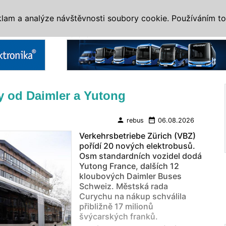
IS
ALTERNATIVY
VETERÁNI
SYSTÉMY
VELETRHY
AKCE
I
klam a analýze návštěvnosti soubory cookie. Používáním to
Reklama
y od Daimler a Yutong
person
date_range
rebus
06.08.2026
Verkehrsbetriebe Zürich (VBZ)
pořídí 20 nových elektrobusů.
Osm standardních vozidel dodá
Yutong France, dalších 12
kloubových Daimler Buses
Schweiz. Městská rada
Curychu na nákup schválila
přibližně 17 milionů
švýcarských franků.