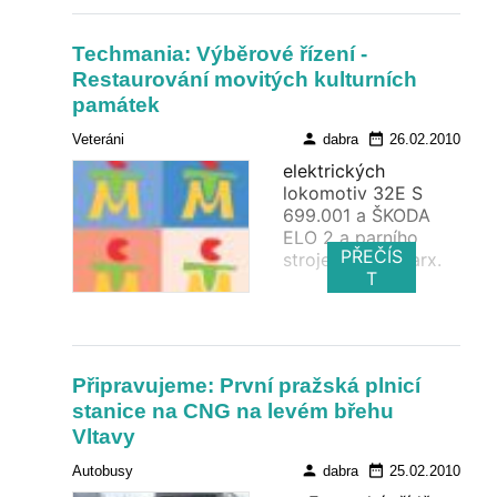
Techmania: Výběrové řízení -
Restaurování movitých kulturních
památek
person
date_range
Veteráni
dabra
26.02.2010
elektrických
lokomotiv 32E S
699.001 a ŠKODA
ELO 2 a parního
PŘEČÍS
stroje Škoda Marx.
T
Připravujeme: První pražská plnicí
stanice na CNG na levém břehu
Vltavy
person
date_range
Autobusy
dabra
25.02.2010