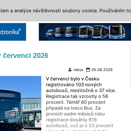
IS
ALTERNATIVY
VETERÁNI
SYSTÉMY
VELETRHY
AKCE
I
klam a analýze návštěvnosti soubory cookie. Používáním to
Reklama
 červenci 2026
person
date_range
rebus
05.08.2026
V červenci bylo v Česku
registrováno 103 nových
autobusů, meziročně o 37 více.
Registrace tak vzrostly o 56
procent. Téměř 80 procent
připadá na Iveco Bus. Za
prvních sedm měsíců roku
registrace dosáhly 616
autobusů, což je o 23 procent