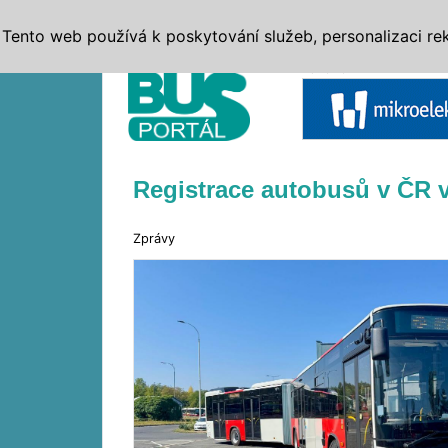
ZPRÁVY
JÍZDNÍ ŘÁDY
MHD, IDS
BUSY
SERV
Tento web používá k poskytování služeb, personalizaci re
Reklama
Registrace autobusů v ČR v
Zprávy