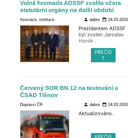
Valná hromada ADSSF zvolila včera
elektronických
statutární orgány na další období
peněz.
person
date_range
Asociace, instituce
dabra
24.03.2010
Prezidentem ADSSF
byl zvolen Jaroslav
Hanák .
PŘEČÍS
T
Červený SOR BN 12 na testování u
ČSAD Tišnov
person
date_range
Dopravci ČR
dabra
24.03.2010
Aktualizováno.
PŘEČÍS