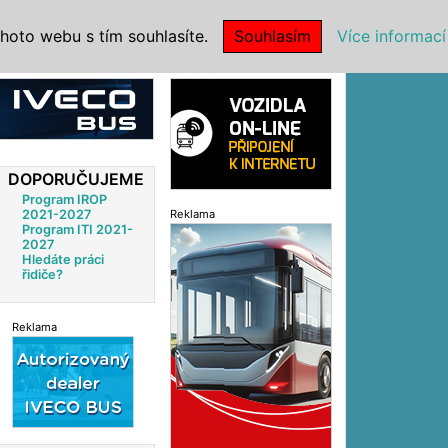
|
NSTITUCE
hoto webu s tím souhlasíte.
Souhlasím
Více informací
Reklama
DOPORUČUJEME
Program IROP
2021-2027
Reklama
Program ITI 2021-
2027
Hledáte práci
řidiče?
Reklama