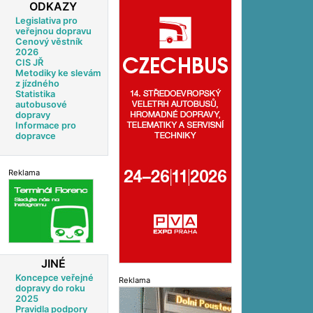
ODKAZY
Legislativa pro
veřejnou dopravu
Cenový věstník
2026
CIS JŘ
Metodiky ke slevám
z jízdného
Statistika
autobusové
dopravy
Informace pro
dopravce
Reklama
JINÉ
Koncepce veřejné
Reklama
dopravy do roku
2025
Pravidla podpory