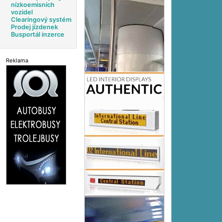
nízkoemisních
vozidel
Clearingový systém
Prodej jízdenek
Busportál inzerce
Reklama