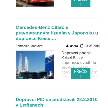
T
Mercedes-Benz Citaro s
pravostranným řízením v Japonsku u
dopravce Keisei…
person
date_range
Zahraniční dopravci
dabra
23.03.2010
Dopravní podnik
Keisei Bus v
Japonsku uvedl do
provozu deset
PŘEČÍS
nových kloubových
T
autobusů Citaro, pět
dalších autobusů je
plánováno na konec
roku 2010.
Dopravci PID se představili 22.3.2010
v Letňanech